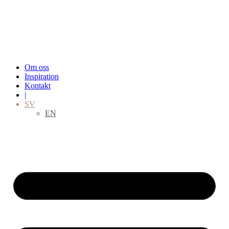
Hoppa
till
innehåll
Om oss
Inspiration
Kontakt
|
SV
EN