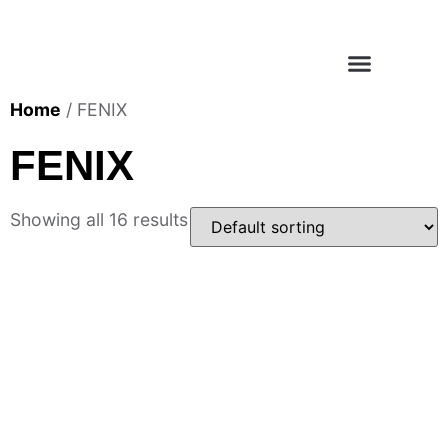
Home
/ FENIX
FENIX
Showing all 16 results