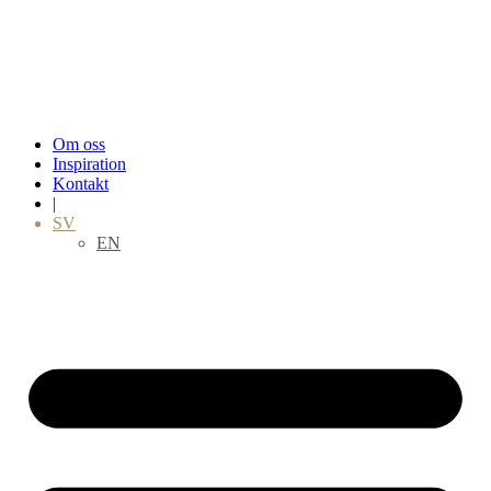
Hoppa
till
innehåll
Om oss
Inspiration
Kontakt
|
SV
EN