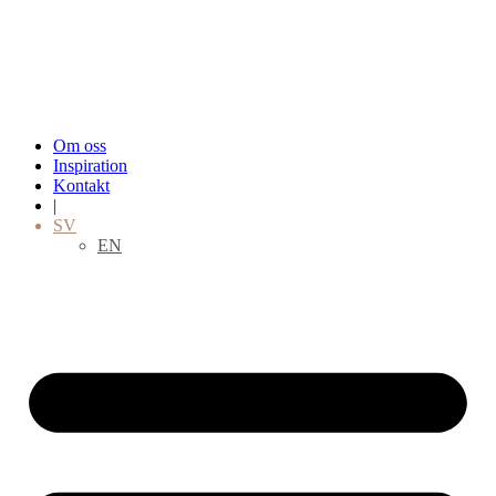
Hoppa
till
innehåll
Om oss
Inspiration
Kontakt
|
SV
EN